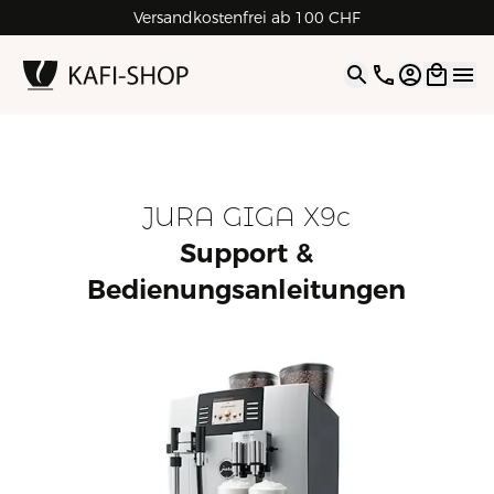
Versandkostenfrei ab 100 CHF
4.9
| 5.0
Google
Open opti
JURA GIGA X9c
Support &
Bedienungsanleitungen