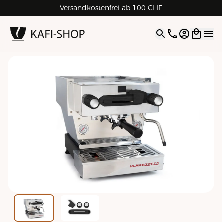
Versandkostenfrei ab 100 CHF
4.9
| 5.0
Google
Open opti