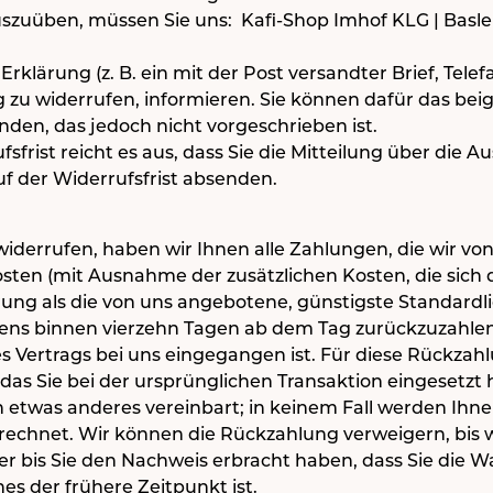
szuüben, müssen Sie uns: Kafi-Shop Imhof KLG | Basle
Erklärung (z. B. ein mit der Post versandter Brief, Telef
g zu widerrufen, informieren. Sie können dafür das bei
den, das jedoch nicht vorgeschrieben ist.
frist reicht es aus, dass Sie die Mitteilung über die 
f der Widerrufsfrist absenden.
iderrufen, haben wir Ihnen alle Zahlungen, die wir vo
kosten (mit Ausnahme der zusätzlichen Kosten, die sich 
erung als die von uns angebotene, günstigste Standardl
ens binnen vierzehn Tagen ab dem Tag zurückzuzahlen
es Vertrags bei uns eingegangen ist. Für diese Rückza
das Sie bei der ursprünglichen Transaktion eingesetzt 
 etwas anderes vereinbart; in keinem Fall werden Ihn
echnet. Wir können die Rückzahlung verweigern, bis 
r bis Sie den Nachweis erbracht haben, dass Sie die 
s der frühere Zeitpunkt ist.