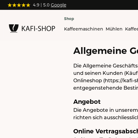
4.9
4.9
| 5.0
| 5.0
Google
Google
Shop
Kaffeemaschinen
Mühlen
Kaffe
Allgemeine G
Die Allgemeine Geschäfts
und seinen Kunden (Käufer)
Onlineshop (https://kafi
entgegenstehende Bestim
Angebot
Die Angebote in unserem
richten sich ausschliessl
Online Vertragsabsc