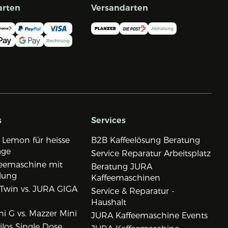
arten
Versandarten
s
Services
 Lemon für heisse
B2B Kaffeelösung Beratung
age
Service Reparatur Arbeitsplatz
eemaschine mit
Beratung JURA
lung
Kaffeemaschinen
Twin vs. JURA GIGA
Service & Reparatur -
Haushalt
i G vs. Mazzer Mini
JURA Kaffeemaschine Events
los Single Dose