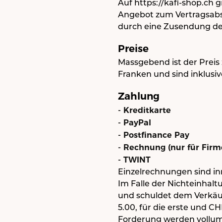
Auf https://kafi-shop.ch 
Angebot zum Vertragsabs
durch eine Zusendung d
Preise
Massgebend ist der Preis 
Franken und sind inklusi
Zahlung
- Kreditkarte
- PayPal
- Postfinance Pay
- Rechnung (nur für Fir
- TWINT
Einzelrechnungen sind in
Im Falle der Nichteinhal
und schuldet dem Verkäu
5.00, für die erste und C
Forderung werden vollum