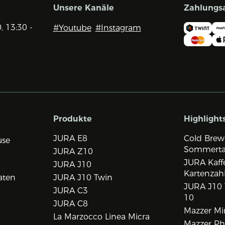
Unsere Kanäle
Zahlungs
0, 13:30 -
#Youtube
#Instagram
Produkte
Highlight
JURA E8
Cold Brew
use
Sommert
JURA Z10
JURA Kaff
JURA J10
Kartenzah
aten
JURA J10 Twin
JURA J10 
JURA C3
10
JURA C8
Mazzer Min
La Marzocco Linea Micra
Mazzer Phi