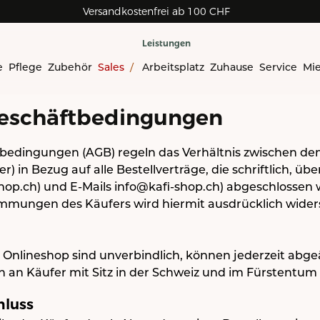
Versandkostenfrei ab 100 CHF
Rechnungskauf für Geschäftskunden
Leistungen
e
Pflege
Zubehör
Sales
/
Arbeitsplatz
Zuhause
Service
Mi
eschäftbedingungen
bedingungen (AGB) regeln das Verhältnis zwischen dem
 in Bezug auf alle Bestellverträge, die schriftlich, übe
-shop.ch) und E-Mails info@kafi-shop.ch) abgeschlosse
mungen des Käufers wird hiermit ausdrücklich wider
 Onlineshop sind unverbindlich, können jederzeit abg
ich an Käufer mit Sitz in der Schweiz und im Fürstentum
hluss