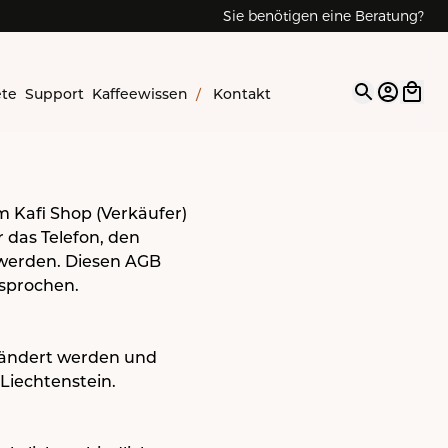
Sie benötigen eine Beratung?
Reparaturen & Service
ete
Support
Kaffeewissen
/
Kontakt
Open op
 Kafi Shop (Verkäufer)
r das Telefon, den
n werden. Diesen AGB
sprochen.
eändert werden und
 Liechtenstein.