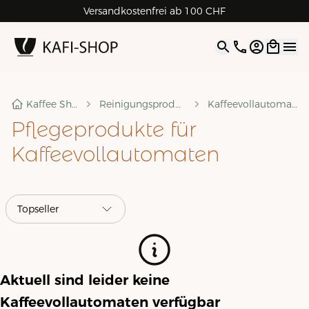
Versandkostenfrei ab 100 CHF
4.9
| 5.0
Google
Open opti
Kaffee Shop
Reinigungsprodukte
Kaffeevollautomaten
Pflegeprodukte für
Kaffeevollautomaten
Aktuell sind leider keine
Kaffeevollautomaten
verfügbar