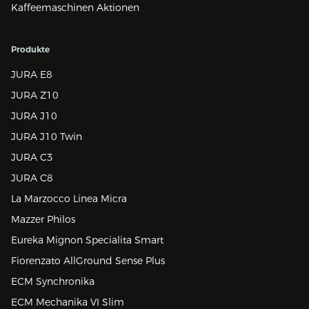
Kaffeemaschinen Aktionen
Produkte
JURA E8
JURA Z10
JURA J10
JURA J10 Twin
JURA C3
JURA C8
La Marzocco Linea Micra
Mazzer Philos
Eureka Mignon Specialita Smart
Fiorenzato AllGround Sense Plus
ECM Synchronika
ECM Mechanika VI Slim