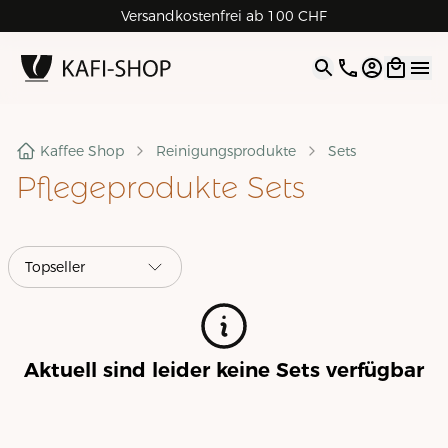
Versandkostenfrei ab 100 CHF
4.9
| 5.0
Google
Open opti
Kaffee Shop
Reinigungsprodukte
Sets
Pflegeprodukte Sets
Aktuell sind leider keine
Sets
verfügbar