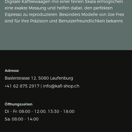
Digitale Kaffeewaagen mit einer feinen Skala ermöglichen
eine exakte Messung und helfen dabei, den perfekten
Espresso zu reproduzieren. Besonders Modelle von Joe Frex
sind für ihre Präzision und Benutzerfreundlichkeit bekannt.
Adresse
Baslerstrasse 12,
5080 Laufenburg
+41 62 875 2917 |
info@kafi-shop.ch
Öffnungszeiten
Di - Fr: 08:00 - 12:00, 13:30 - 18:00
Sa: 08:00 - 14:00