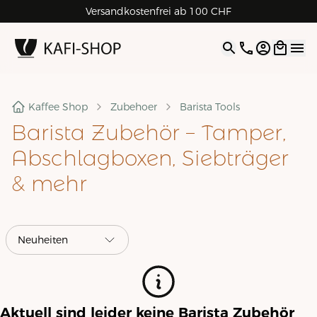
Versandkostenfrei ab 100 CHF
4.9
| 5.0
Google
Open opti
Kaffee Shop
Zubehoer
Barista Tools
Barista Zubehör – Tamper,
Abschlagboxen, Siebträger
& mehr
Aktuell sind leider keine
Barista Zubehör