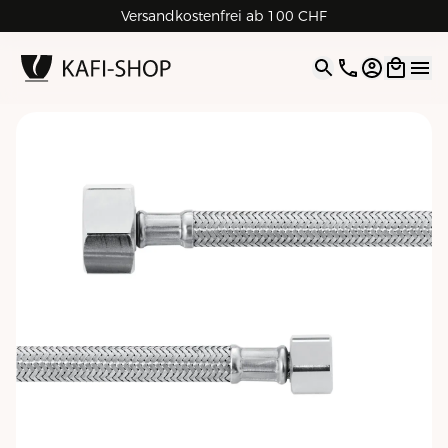
Versandkostenfrei ab 100 CHF
4.9
| 5.0
Google
Open opti