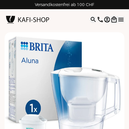
Versandkostenfrei ab 100 CHF
4.9
| 5.0
Google
Open opti