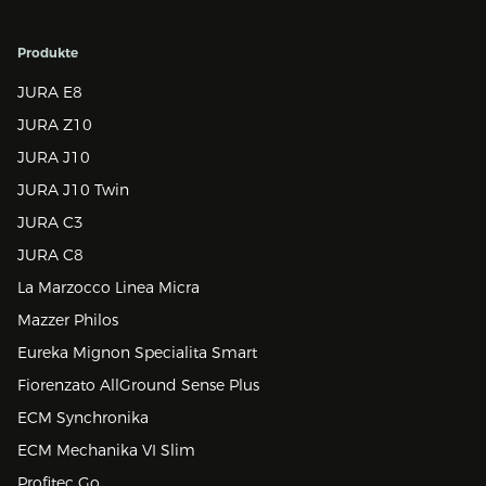
Produkte
JURA E8
JURA Z10
JURA J10
JURA J10 Twin
JURA C3
JURA C8
La Marzocco Linea Micra
Mazzer Philos
Eureka Mignon Specialita Smart
Fiorenzato AllGround Sense Plus
ECM Synchronika
ECM Mechanika VI Slim
Profitec Go