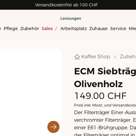
Versandkostenfrei ab 100 CHF
Leistungen
e
Pflege
Zubehör
Sales
/
Arbeitsplatz
Zuhause
Service
Mi
Kaffee Shop
Zubeh
ECM Siebträge
Olivenholz
149.00
CHF
Preis inkl. Mwst. und Versandkost
Der Filterträger Einer-Aus
verchromter Filterträger. 
einer E61-Brühgruppe. Dan
der Filterträger optimal i