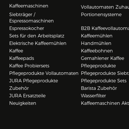
Kaffeemaschinen
Vollautomaten Zuha
Siebträger /
Portionensysteme
Espressomaschinen
Espressokocher
B2B Kaffeevollautom
Sets für den Arbeitsplatz
Kaffeemühlen
Elektrische Kaffeemühlen
Handmühlen
Kaffee
Kaffeebohnen
Kaffeepads
Gemahlener Kaffee
Kaffee Probiersets
Pflegeprodukte
Pflegeprodukte Vollautomaten
Pflegeprodukte Siebt
JURA Pflegeprodukte
Pflegeprodukte Sets
Zubehör
Barista Zubehör
JURA Ersatzteile
Wasserfilter
Neuigkeiten
Kaffeemaschinen Ak