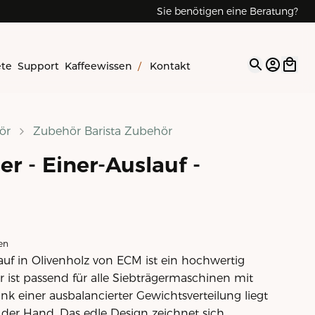
Sie benötigen eine Beratung?
ete
Support
Kaffeewissen
/
Kontakt
Open op
ör
Zubehör Barista Zubehör
r - Einer-Auslauf -
en
lauf in Olivenholz von ECM ist ein hochwertig
Er ist passend für alle Siebträgermaschinen mit
k einer ausbalancierter Gewichtsverteilung liegt
n der Hand. Das edle Design zeichnet sich