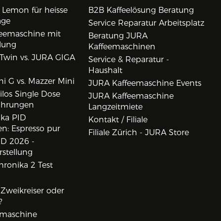
 Lemon für heisse
B2B Kaffeelösung Beratung
age
Service Reparatur Arbeitsplatz
eemaschine mit
Beratung JURA
lung
Kaffeemaschinen
Twin vs. JURA GIGA
Service & Reparatur -
Haushalt
i G vs. Mazzer Mini
JURA Kaffeemaschine Events
los Single Dose
JURA Kaffeemaschine
ahrungen
Langzeitmiete
ika PID
Kontakt / Filiale
n: Espresso pur
Filiale Zürich - JURA Store
D 2026 -
rstellung
ronika 2 Test
, Zweikreiser oder
?
rmaschine