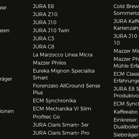
JURA E8
Cold Brew
use
Sommert
JURA Z10
JURA Kaff
JURA J10
Kartenzah
aten
JURA J10 Twin
JURA J10 
JURA C3
10
JURA C8
Mazzer Min
La Marzocco Linea Micra
Mazzer Phi
Mazzer Philos
Mühle Erf
Eureka Mignon Specialita
ECM Class
Smart
räger
Erfahrunge
Fiorenzato AllGround Sense
JURA E8 S
Plus
Produktvo
ECM Synchronika
ECM Synch
ECM Mechanika VI Slim
tionen
Kaffeeabo
Profitec Go
Einkreiser
JURA Claris Smart+ 3er
Dualboiler
JURA Claris Smart+ Pro
Siebträge