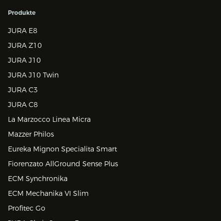
Produkte
JURA E8
JURA Z10
JURA J10
JURA J10 Twin
JURA C3
JURA C8
La Marzocco Linea Micra
Mazzer Philos
Eureka Mignon Specialita Smart
Fiorenzato AllGround Sense Plus
ECM Synchronika
ECM Mechanika VI Slim
Profitec Go