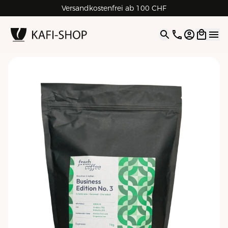
Versandkostenfrei ab 100 CHF
4.9
| 5.0
Google
Open opti