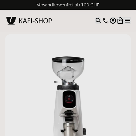
Versandkostenfrei ab 100 CHF
4.9
| 5.0
Google
Open opti