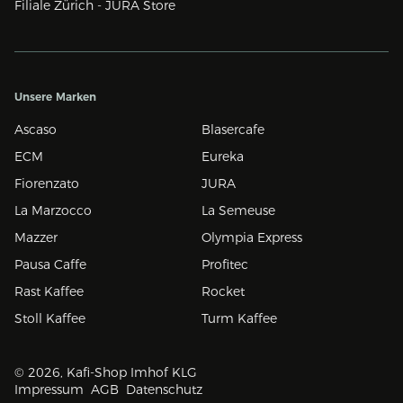
Filiale Zürich - JURA Store
Ihre Vorteile bei uns
Unsere Marken
Ascaso
Blasercafe
Service und Reparatur
– Falls Sie möchten, lassen wir
ECM
Eureka
Sie nach dem Kauf nicht alleine. Für eine konstante
Fiorenzato
JURA
Kaffeequalität bieten wir professionellen Service und
Reparaturen an.
La Marzocco
La Semeuse
Mazzer
Olympia Express
Pausa Caffe
Profitec
Rast Kaffee
Rocket
Stoll Kaffee
Turm Kaffee
© 2026, Kafi-Shop Imhof KLG
Impressum
AGB
Datenschutz