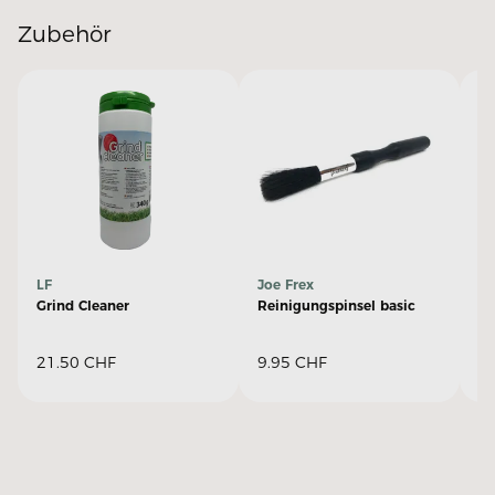
Zubehör
LF
Joe Frex
E
Grind Cleaner
Reinigungspinsel basic
Sp
Ka
21.50
CHF
9.95
CHF
2