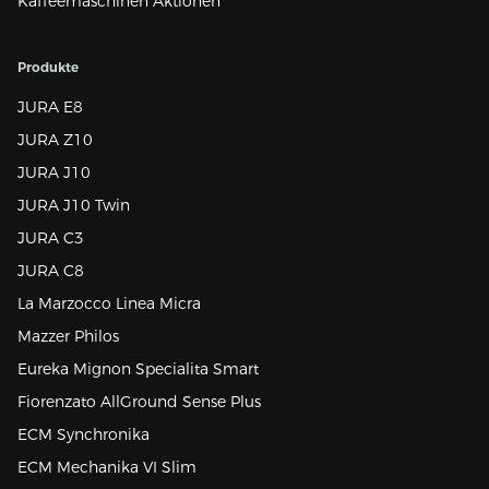
Kaffeemaschinen Aktionen
Produkte
JURA E8
JURA Z10
JURA J10
JURA J10 Twin
JURA C3
JURA C8
La Marzocco Linea Micra
Mazzer Philos
Eureka Mignon Specialita Smart
Fiorenzato AllGround Sense Plus
ECM Synchronika
ECM Mechanika VI Slim