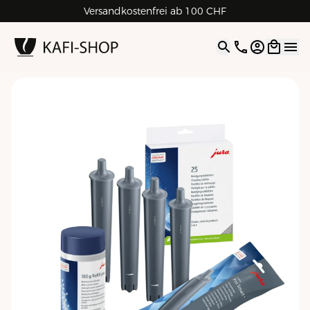
Versandkostenfrei ab 100 CHF
4.9
| 5.0
Google
Open opti