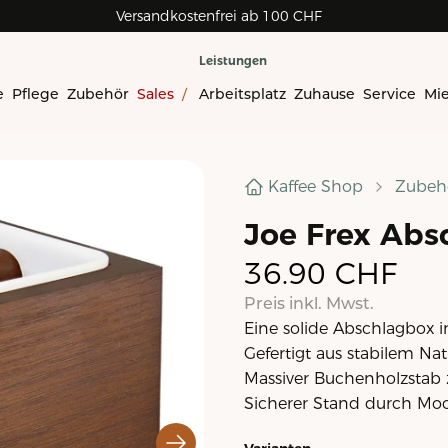
Versandkostenfrei ab 100 CHF
Leistungen
e
Pflege
Zubehör
Sales
/
Arbeitsplatz
Zuhause
Service
Mi
Kaffee Shop
Zubeh
Joe Frex Abs
36.90
CHF
Preis inkl. Mwst.
Eine solide Abschlagbox 
Gefertigt aus stabilem Na
Massiver Buchenholzstab
Sicherer Stand durch Moo