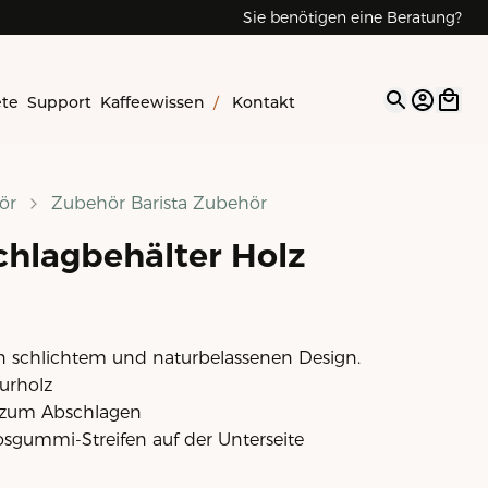
Sie benötigen eine Beratung?
ete
Support
Kaffeewissen
/
Kontakt
Open op
ör
Zubehör Barista Zubehör
chlagbehälter Holz
in schlichtem und naturbelassenen Design.
turholz
 zum Abschlagen
sgummi-Streifen auf der Unterseite