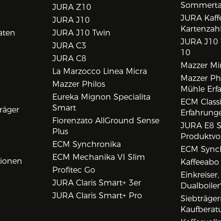
Sommert
JURA Z10
JURA Kaff
JURA J10
Kartenzah
aten
JURA J10 Twin
JURA J10 
JURA C3
10
JURA C8
Mazzer Min
La Marzocco Linea Micra
Mazzer Phi
Mazzer Philos
Mühle Erf
Eureka Mignon Specialita
ECM Class
Smart
räger
Erfahrunge
Fiorenzato AllGround Sense
JURA E8 S
Plus
Produktvo
ECM Synchronika
ECM Synch
ECM Mechanika VI Slim
tionen
Kaffeeabo
Profitec Go
Einkreiser
JURA Claris Smart+ 3er
Dualboiler
JURA Claris Smart+ Pro
Siebträge
Kaufberat