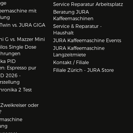
age
Service Reparatur Arbeitsplatz
eemaschine mit
Beratung JURA
lung
Kaffeemaschinen
Twin vs. JURA GIGA
Service & Reparatur -
Haushalt
i G vs. Mazzer Mini
JURA Kaffeemaschine Events
los Single Dose
JURA Kaffeemaschine
ahrungen
Langzeitmiete
ika PID
Kontakt / Filiale
n: Espresso pur
Filiale Zürich - JURA Store
D 2026 -
rstellung
ronika 2 Test
, Zweikreiser oder
?
rmaschine
ung