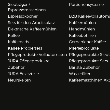
Siebträger /
Portionensysteme
Espressomaschinen
Espressokocher
B2B Kaffeevollautom
Sets für den Arbeitsplatz
Kaffeemühlen
Elektrische Kaffeemühlen
Handmühlen
Kaffee
Kaffeebohnen
Kaffeepads
Gemahlener Kaffee
Kaffee Probiersets
Pflegeprodukte
Pflegeprodukte Vollautomaten
Pflegeprodukte Siebt
JURA Pflegeprodukte
Pflegeprodukte Sets
Zubehör
Barista Zubehör
JURA Ersatzteile
Wasserfilter
Neuigkeiten
Kaffeemaschinen Ak