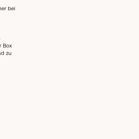
her bei
n
r Box
nd zu