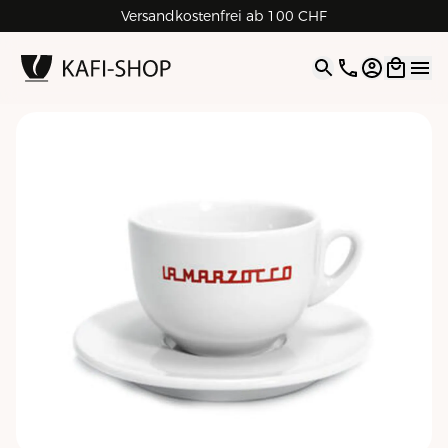
Versandkostenfrei ab 100 CHF
4.9
| 5.0
Google
Open opti