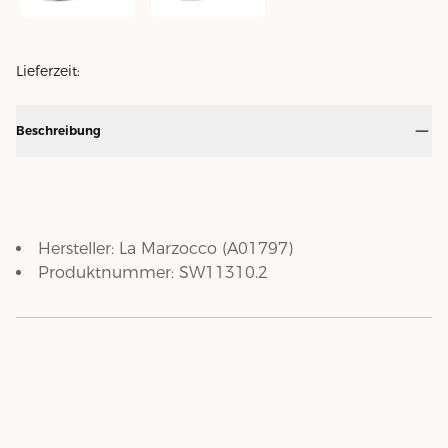
Cappuccinotassen-Set - schwarz
Cappuccinotassen-Set - weiss
Lieferzeit:
Beschreibung
Hersteller:
La Marzocco
(
A01797
)
Produktnummer:
SW11310.2