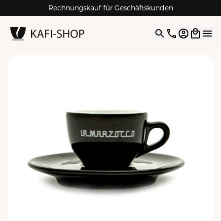
Rechnungskauf für Geschäftskunden
4.9
| 5.0
Google
Open opti