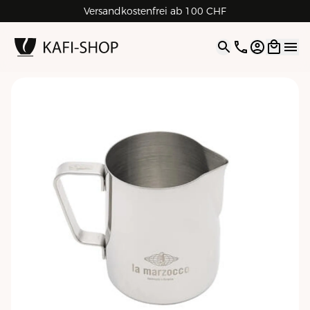
Versandkostenfrei ab 100 CHF
4.9
| 5.0
Google
Open opti