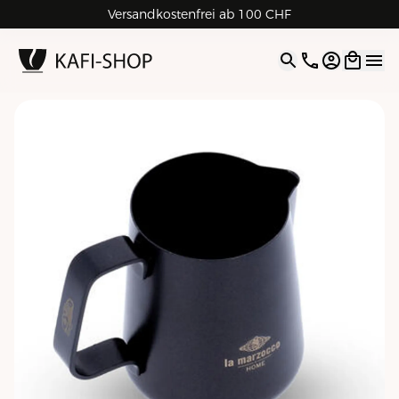
Versandkostenfrei ab 100 CHF
4.9
| 5.0
Google
Open opti