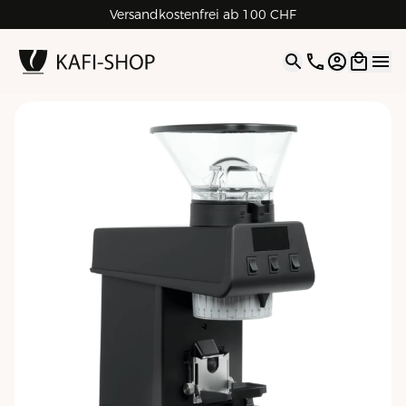
Rechnungskauf für Geschäftskunden
Versandkostenfrei ab 100 CHF
4.9
| 5.0
Google
Open opti