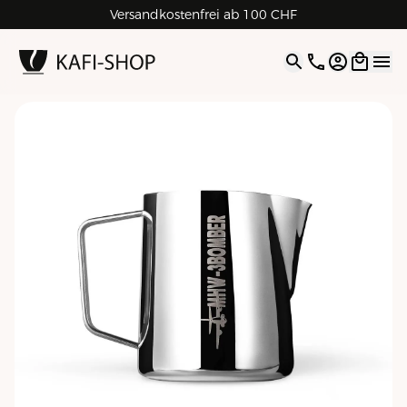
Versandkostenfrei ab 100 CHF
4.9
| 5.0
Google
Open opti