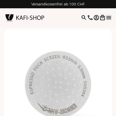
Versandkostenfrei ab 100 CHF
4.9
| 5.0
Google
Open opti