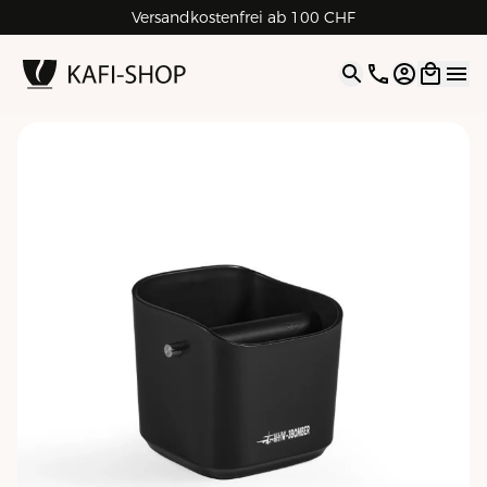
Versandkostenfrei ab 100 CHF
4.9
| 5.0
Google
Open opti