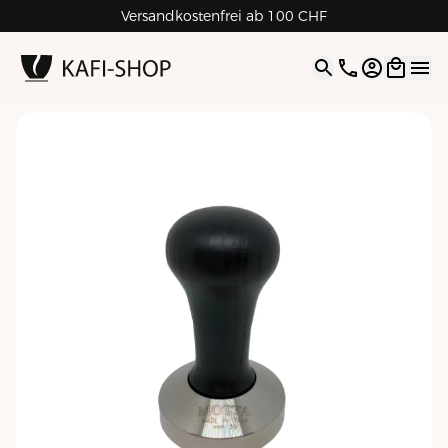
Versandkostenfrei ab 100 CHF
4.9
| 5.0
Google
Open opti