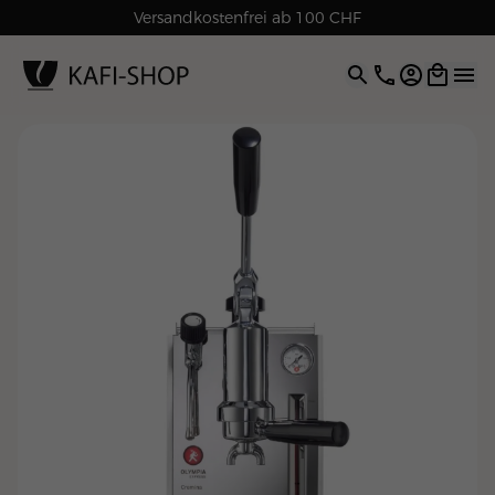
Versandkostenfrei ab 100 CHF
4.9
| 5.0
Google
Open opti