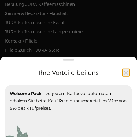
Beratung JURA Kaffeemaschinen
Service & Reparatur - Haushalt
JURA Kaffeemaschine Events
JURA Kaffeemaschine Langzeitmiete
Kontakt / Filiale
Filiale Zürich - JURA Store
Ihre Vorteile bei uns
Unsere Marken
Welcome Pack
– zu jedem Kaffeevollautomaten
Ascaso
Blasercafe
erhalten Sie beim Kauf Reinigungsmaterial im Wert von
ECM
Eureka
5% des Kaufpreises.
Fiorenzato
JURA
La Marzocco
La Semeuse
Mazzer
Olympia Express