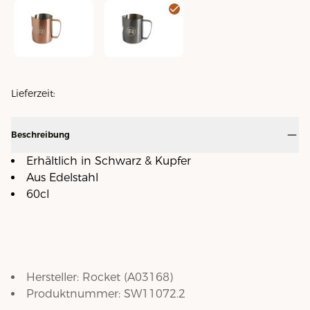
Milchkrug "Competition" 60cl Sand-Kupfer
Milchkrug "Competition" 60cl Sand-Schw
Lieferzeit:
Beschreibung
Erhältlich in Schwarz & Kupfer
Aus Edelstahl
60cl
Hersteller:
Rocket
(
A03168
)
Produktnummer:
SW11072.2