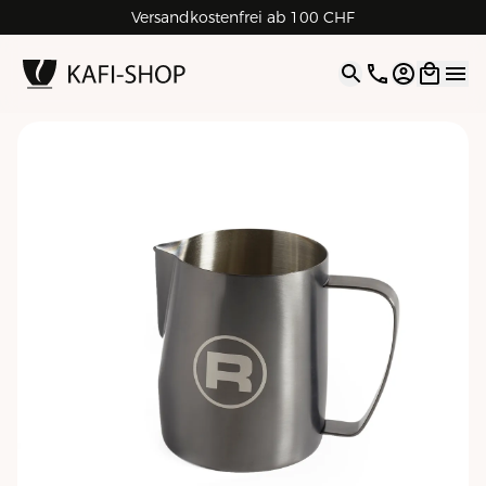
Versandkostenfrei ab 100 CHF
4.9
| 5.0
Google
Open opti