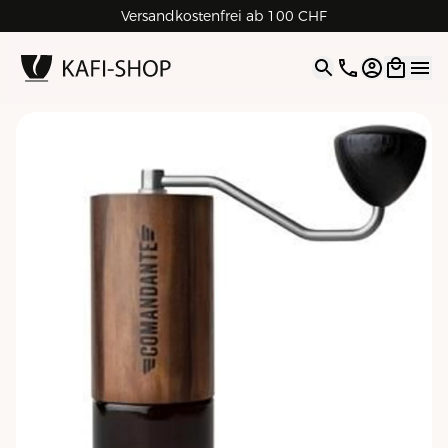
Versandkostenfrei ab 100 CHF
4.9
| 5.0
Google
Open opti