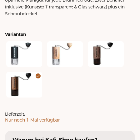
inklusive (Kunststoff transparent & Glas schwarz) plus ein
Schraubdeckel.
Varianten
Handmühle C40 (MK4) Nitro Blade Schwarz
Handmühle C40 (MK4) Nitro Blade Ameri
Handmühle C40 (MK4) N
Handmühle C40 (MK4) Nitro Blade Liquid Amber
Lieferzeit:
Nur noch
1
Mal verfügbar
Warum
bei Kafi-Shop
kaufen?