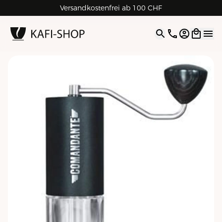
Versandkostenfrei ab 100 CHF
4.9
| 5.0
Google
Open opti