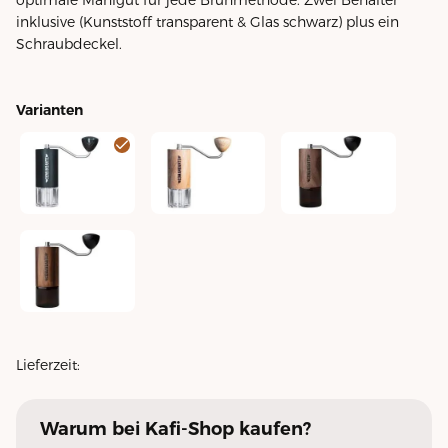
inklusive (Kunststoff transparent & Glas schwarz) plus ein
Schraubdeckel.
Varianten
Handmühle C40 (MK4) Nitro Blade Schwarz
Handmühle C40 (MK4) Nitro Blade Ameri
Handmühle C40 (MK4) N
Handmühle C40 (MK4) Nitro Blade Liquid Amber
Lieferzeit:
Warum
bei Kafi-Shop
kaufen?