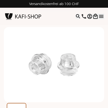
Versandkostenfrei ab 100 CHF
4.9
| 5.0
Google
Open opti