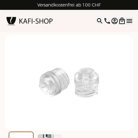
Rechnungskauf für Geschäftskunden
Versandkostenfrei ab 100 CHF
4.9
| 5.0
Google
Open opti