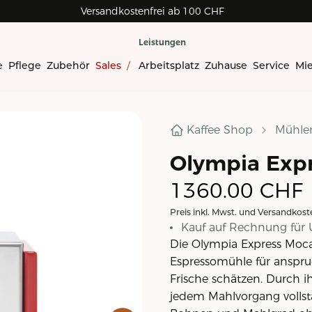
Versandkostenfrei ab 100 CHF
Rechnungskauf für Geschäftskunden
Leistungen
e
Pflege
Zubehör
Sales
/
Arbeitsplatz
Zuhause
Service
Mi
Kaffee Shop
Mühle
Olympia Expr
1360.00
CHF
Preis inkl. Mwst. und Versandkost
Kauf auf Rechnung für 
Die Olympia Express Moca
Espressomühle für anspruc
Frische schätzen. Durch ih
jedem Mahlvorgang vollst