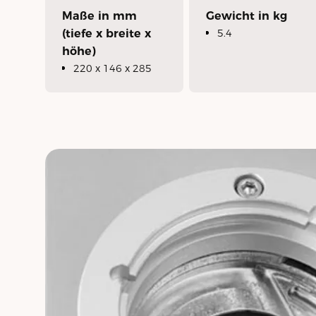
Maße in mm
Gewicht in kg
(tiefe x breite x
5.4
höhe)
220 x 146 x 285