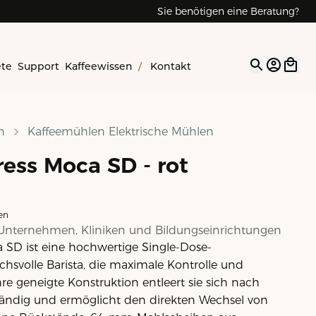
Sie benötigen eine Beratung?
Reparaturen & Service
ete
Support
Kaffeewissen
/
Kontakt
Open op
n
Kaffeemühlen Elektrische Mühlen
ess Moca SD - rot
en
Unternehmen, Kliniken und Bildungseinrichtungen
 SD ist eine hochwertige Single-Dose-
hsvolle Barista, die maximale Kontrolle und
re geneigte Konstruktion entleert sie sich nach
ändig und ermöglicht den direkten Wechsel von