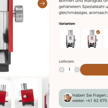
Bohnen und Mahlgrad oh
gehärtetem Spezialstahl u
gleichmässiges, aromasch
Varianten
Moca SD - anthrazit
Moca SD - rot
Mo
Lieferzeit:
Haben Sie Fragen 
weiter:
+41 62 875