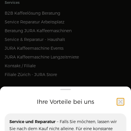
Services
B2B Kaffeelösung Beratung
Service Reparatur Arbeitsplatz
Beratung JURA Kaffeemaschinen
Service & Reparatur - Haushalt
JURA Kaffeemaschine Events
JURA Kaffeemaschine Langzeitmiete
Kontakt / Filiale
Filiale Zürich - JURA Store
Ihre Vorteile bei uns
Unsere Marken
Service und Reparatur
– Falls Sie möchten, lassen wir
Ascaso
Blasercafe
Sie nach dem Kauf nicht alleine. Für eine konstante
ECM
Eureka
Kaffeequalität bieten wir professionellen Service und