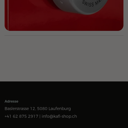
Adresse
Baslerstrasse 12,
5080 Laufenburg
+41 62 875 2917 |
info@kafi-shop.ch