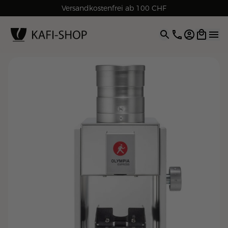
Rechnungskauf für Geschäftskunden
Versandkostenfrei ab 100 CHF
4.9
| 5.0
Google
Open opti