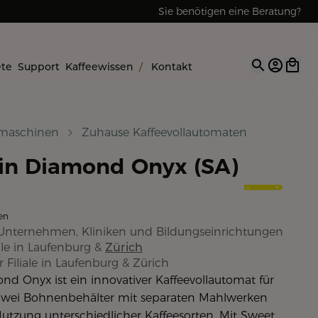
Sie benötigen eine Beratung?
Reparaturen & Service
ete
Support
Kaffeewissen
/
Kontakt
Open op
emaschinen
Zuhause Kaffeevollautomaten
in Diamond Onyx (SA)
en
Unternehmen, Kliniken und Bildungseinrichtungen
le in
Laufenburg
&
Zürich
 Filiale in
Laufenburg
&
Zürich
d Onyx ist ein innovativer Kaffeevollautomat für
 Zwei Bohnenbehälter mit separaten Mahlwerken
Nutzung unterschiedlicher Kaffeesorten. Mit Sweet