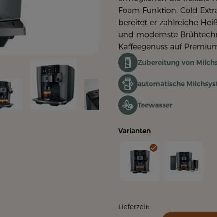
Foam Funktion, Cold Extr
bereitet er zahlreiche He
und modernste Brühtechno
Kaffeegenuss auf Premium
Zubereitung von Milchs
automatische Milchsys
Teewasser
Varianten
J10 Twin Diamond Onyx (SA
J10 twin Diamo
Lieferzeit: