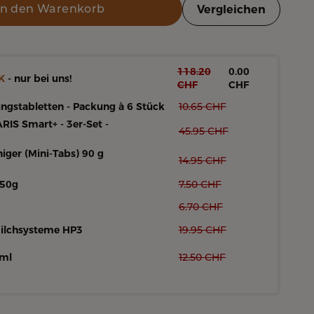
In den Warenkorb
Vergleichen
118.20
0.00
K
- nur bei uns!
CHF
CHF
ngstabletten - Packung à 6 Stück
10.65
CHF
RIS Smart+ - 3er-Set -
45.95
CHF
iger (Mini-Tabs) 90 g
14.95
CHF
250g
7.50
CHF
6.70
CHF
Milchsysteme HP3
19.95
CHF
0ml
12.50
CHF