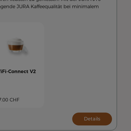
ragende JURA Kaffeequalität bei minimalem
iFi-Connect V2
7.00
CHF
Details