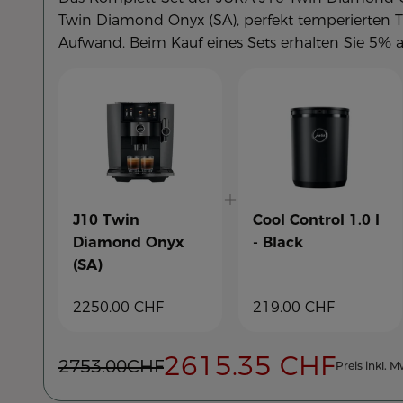
Twin Diamond Onyx (SA), perfekt temperierten T
Aufwand. Beim Kauf eines Sets erhalten Sie 5% a
J10 Twin
Cool Control 1.0 l
Diamond Onyx
- Black
(SA)
2250.00
CHF
219.00
CHF
2615.35
CHF
2753.00
CHF
Preis inkl. 