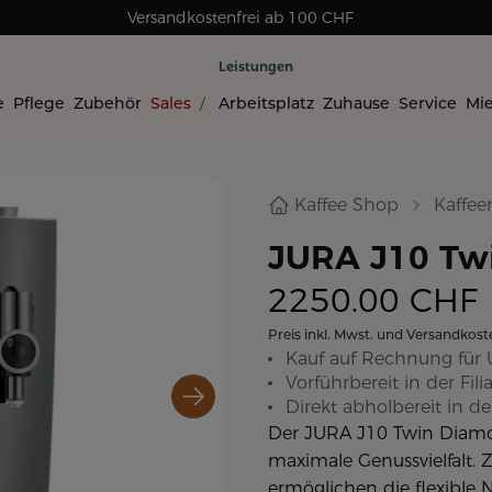
Versandkostenfrei ab 100 CHF
Rechnungskauf für Geschäftskunden
Leistungen
e
Pflege
Zubehör
Sales
/
Arbeitsplatz
Zuhause
Service
Mi
Kaffee Shop
Kaffe
JURA J10 Tw
2250.00
CHF
Preis inkl. Mwst. und Versandkost
Kauf auf Rechnung für 
Vorführbereit in der Filia
Direkt abholbereit in der
Der JURA J10 Twin Diamon
maximale Genussvielfalt.
ermöglichen die flexible 