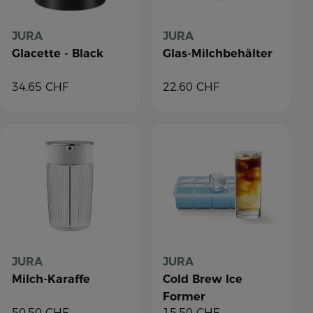
JURA
JURA
Glacette - Black
Glas-Milchbehälter
34.65
CHF
22.60
CHF
JURA
JURA
Milch-Karaffe
Cold Brew Ice
Former
50.50
CHF
15.50
CHF