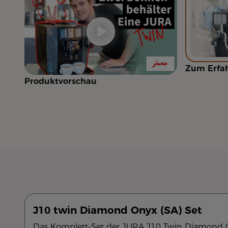
Zum Erfah
Produktvorschau
J10 twin Diamond Onyx (SA) Set
Das Komplett-Set der JURA J10 Twin Diamond Ony