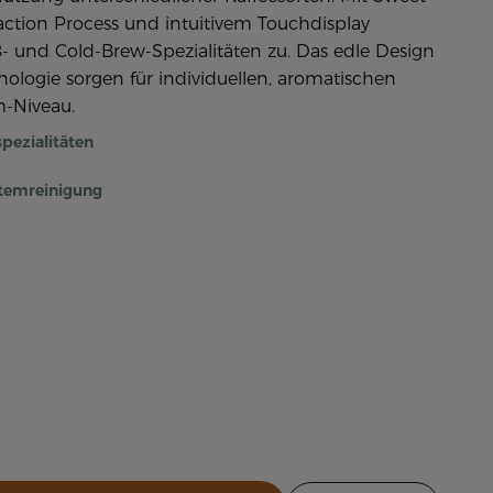
action Process und intuitivem Touchdisplay
iß- und Cold-Brew-Spezialitäten zu. Das edle Design
logie sorgen für individuellen, aromatischen
-Niveau.
pezialitäten
temreinigung
)
nd Onyx (SA) Set