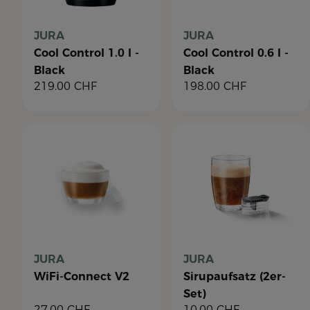
JURA
JURA
Cool Control 1.0 l -
Cool Control 0.6 l -
Black
Black
219.00
CHF
198.00
CHF
JURA
JURA
WiFi-Connect V2
Sirupaufsatz (2er-
Set)
27.00
CHF
10.00
CHF