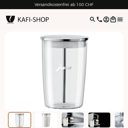
Versandkostenfrei ab 100 CHF
4.9
| 5.0
Google
Open opti