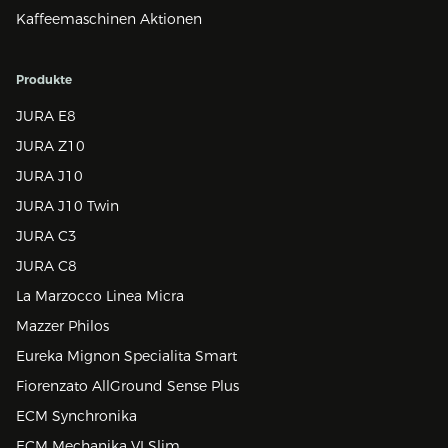
Kaffeemaschinen Aktionen
Produkte
JURA E8
JURA Z10
JURA J10
JURA J10 Twin
JURA C3
JURA C8
La Marzocco Linea Micra
Mazzer Philos
Eureka Mignon Specialita Smart
Fiorenzato AllGround Sense Plus
ECM Synchronika
ECM Mechanika VI Slim