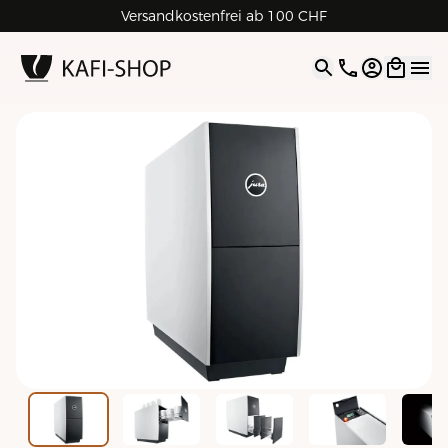
Versandkostenfrei ab 100 CHF
4.9
| 5.0
Google
Open opti