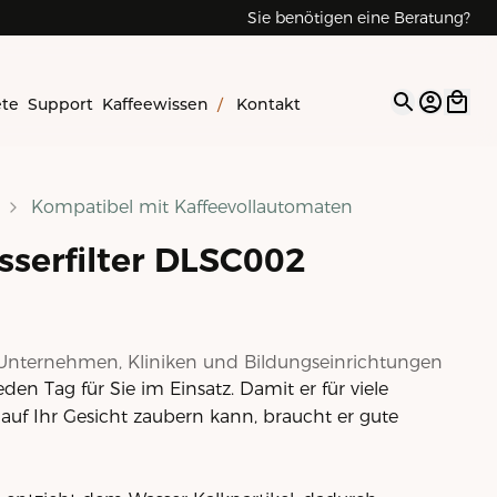
Sie benötigen eine Beratung?
ete
Support
Kaffeewissen
/
Kontakt
Open op
Kompatibel mit Kaffeevollautomaten
serfilter DLSC002
Unternehmen, Kliniken und Bildungseinrichtungen
eden Tag für Sie im Einsatz. Damit er für viele
 auf Ihr Gesicht zaubern kann, braucht er gute