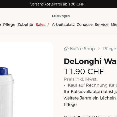
Versandkostenfrei ab 100 CHF
Leistungen
e
Pflege
Zubehör
Sales
/
Arbeitsplatz
Zuhause
Service
Mi
Kaffee Shop
Pflege
DeLonghi Was
11.90
CHF
Preis inkl. Mwst.
Kauf auf Rechnung für 
Ihr Kaffeevollautomat ist j
weitere Jahre ein Lächeln
Pflege.