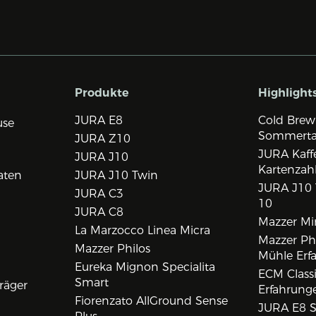
Produkte
Highlight
JURA E8
Cold Brew
use
Sommert
JURA Z10
JURA Kaff
JURA J10
Kartenzah
aten
JURA J10 Twin
JURA J10 
JURA C3
10
JURA C8
Mazzer Min
La Marzocco Linea Micra
Mazzer Phi
Mazzer Philos
Mühle Erf
Eureka Mignon Specialita
ECM Class
Smart
räger
Erfahrunge
Fiorenzato AllGround Sense
JURA E8 S