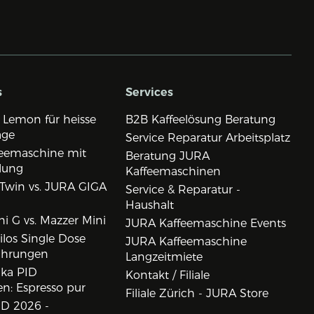
s
Services
 Lemon für heisse
B2B Kaffeelösung Beratung
age
Service Reparatur Arbeitsplatz
eemaschine mit
Beratung JURA
lung
Kaffeemaschinen
Twin vs. JURA GIGA
Service & Reparatur -
Haushalt
i G vs. Mazzer Mini
JURA Kaffeemaschine Events
los Single Dose
JURA Kaffeemaschine
ahrungen
Langzeitmiete
ika PID
Kontakt / Filiale
n: Espresso pur
Filiale Zürich - JURA Store
D 2026 -