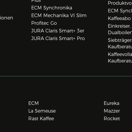
Plus
Produktvo
ECM Synchronika
ECM Synch
ECM Mechanika VI Slim
tionen
Kaffeeabo
Profitec Go
Einkreiser
JURA Claris Smart+ 3er
Dualboiler
JURA Claris Smart+ Pro
Siebträge
Kaufberat
Kaffeevol
Kaufberat
ECM
Eureka
La Semeuse
Mazzer
Rast Kaffee
Rocket