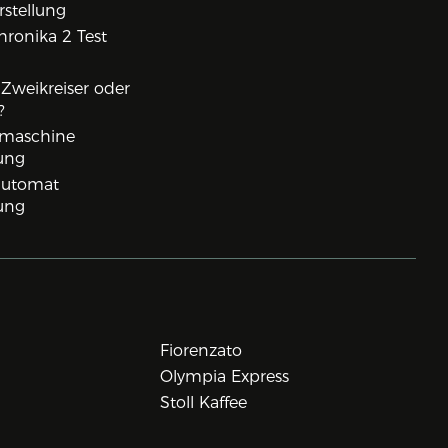
rstellung
ronika 2 Test
, Zweikreiser oder
?
rmaschine
ung
lautomat
ung
Fiorenzato
Olympia Express
Stoll Kaffee