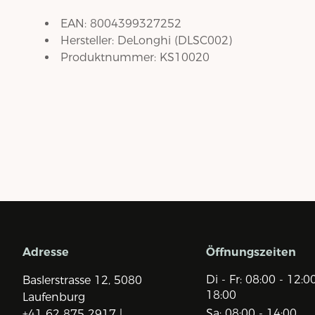
EAN:
8004399327252
Hersteller:
DeLonghi
(
DLSC002
)
Produktnummer:
KS10020
Adresse
Öffnungszeiten
Di - Fr: 08:00 - 12:0
Baslerstrasse 12,
5080
18:00
Laufenburg
Sa: 08:00 - 14:00
+41 62 875 2917 |