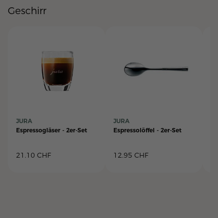
Geschirr
JURA
JURA
J
Espressogläser - 2er-Set
Espressolöffel - 2er-Set
Es
21.10
CHF
12.95
CHF
2