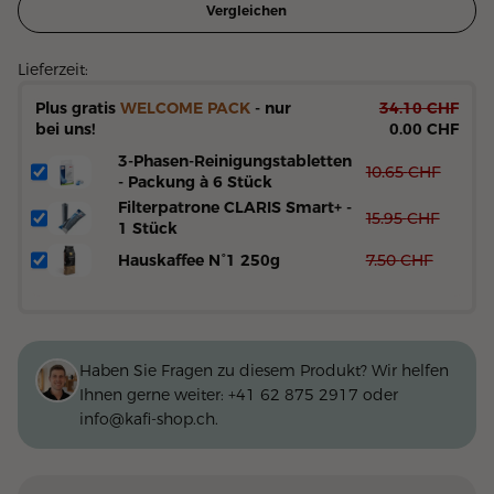
Vergleichen
Lieferzeit:
Plus gratis
WELCOME PACK
- nur
34.10
CHF
bei uns!
0.00 CHF
3-Phasen-Reinigungstabletten
10.65
CHF
- Packung à 6 Stück
Filterpatrone CLARIS Smart+ -
15.95
CHF
1 Stück
Hauskaffee N°1 250g
7.50
CHF
Haben Sie Fragen zu diesem Produkt? Wir helfen
Ihnen gerne weiter:
+41 62 875 2917
oder
info@kafi-shop.ch
.