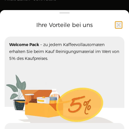
Ihre Vorteile bei uns
Unsere Marken
Welcome Pack
– zu jedem Kaffeevollautomaten
Ascaso
Blasercafe
erhalten Sie beim Kauf Reinigungsmaterial im Wert von
ECM
Eureka
5% des Kaufpreises.
Fiorenzato
JURA
La Marzocco
La Semeuse
Mazzer
Olympia Express
Pausa Caffe
Profitec
Rast Kaffee
Rocket
Stoll Kaffee
Turm Kaffee
© 2026, Kafi-Shop Imhof KLG
Impressum
AGB
Datenschutz
Inbetriebnahme Videos
– Bei uns bekommen Sie