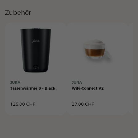
Zubehör
JURA
JURA
J
Tassenwärmer S - Black
WiFi-Connect V2
Ta
125.00
CHF
27.00
CHF
2