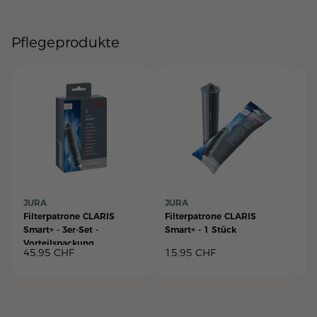
Pflegeprodukte
JURA
JURA
J
Filterpatrone CLARIS
Filterpatrone CLARIS
3-
Smart+ - 3er-Set -
Smart+ - 1 Stück
Re
Vorteilspackung
Pa
45.95
CHF
15.95
CHF
1