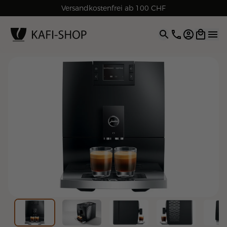
Rechnungskauf für Geschäftskunden
Versandkostenfrei ab 100 CHF
4.9
| 5.0
Google
Open opti