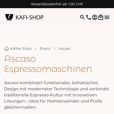
Versandkostenfrei ab 100 CHF
4.9
| 5.0
Google
Open opti
Kaffee Shop
Brand
Ascaso
Ascaso
Espressomaschinen
Ascaso kombiniert funktionales, ästhetisches
Design mit modernster Technologie und verbindet
traditionelle Espresso-Kultur mit innovativen
Lösungen – ideal für Heimanwender und Profis
gleichermaßen.