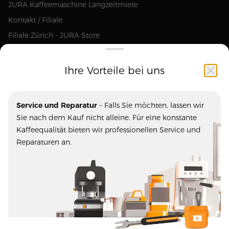
JURA Kaffeemaschine Langzeitmiete
Kontakt / Filiale
Filiale Zürich - JURA Store
Ihre Vorteile bei uns
Unsere Marken
Service und Reparatur
– Falls Sie möchten, lassen wir
Ascaso
Blasercafe
Sie nach dem Kauf nicht alleine. Für eine konstante
ECM
Eureka
Kaffeequalität bieten wir professionellen Service und
Fiorenzato
JURA
Reparaturen an.
La Marzocco
La Semeuse
Mazzer
Olympia Express
Pausa Caffe
Profitec
Rast Kaffee
Rocket
Stoll Kaffee
Turm Kaffee