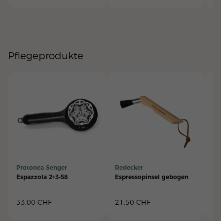
Pflegeprodukte
Protonea Senger
Redecker
LF
Espazzola 2+3-58
Espressopinsel gebogen
Gr
33.00
CHF
21.50
CHF
2