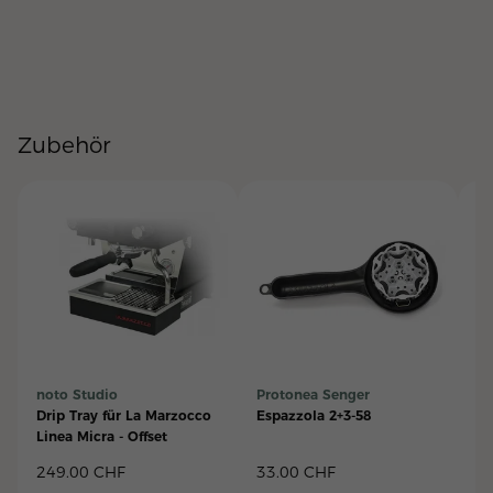
Zubehör
noto Studio
Protonea Senger
Br
Drip Tray für La Marzocco
Espazzola 2+3-58
Gr
Linea Micra - Offset
Si
sc
249.00
CHF
33.00
CHF
5