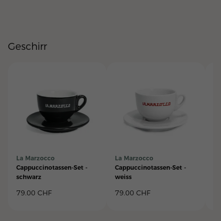
Geschirr
La Marzocco
La Marzocco
La
Cappuccinotassen-Set -
Cappuccinotassen-Set -
Ca
schwarz
weiss
"L
79.00
CHF
79.00
CHF
3