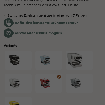
flexiblem Multi-Siebträger verbindet sie professionelle 
Technik mit einfachem Workflow für zu Hause.
✓ Stylisches Edelstahlgehäuse in einer von 7 Farben
PID für eine konstante Brühtemperatur
Festwasseranschluss möglich
Varianten
Linea Micra Schwarz
Linea Micra Hellblau
Linea Micra Brushed St
Linea Micra Weiss
Linea Micra Rot
Linea Micra Silber