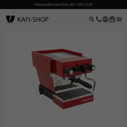
Rechnungskauf für Geschäftskunden
Versandkostenfrei ab 100 CHF
4.9
| 5.0
Google
Open opti