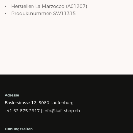
Hersteller:
La Marzocco
(
A01207
)
Produktnummer:
SW11315
Adresse
Baslerstrasse 12,
5080 Laufenburg
+41 62 875 2917 |
info@kafi-shop.ch
Öffnungszeiten