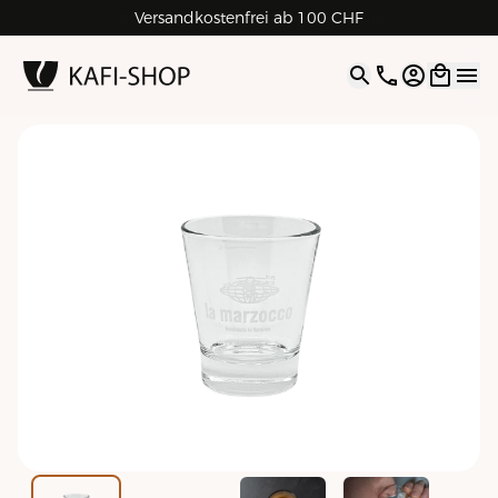
Rechnungskauf für Geschäftskunden
Versandkostenfrei ab 100 CHF
4.9
| 5.0
Google
Open opti