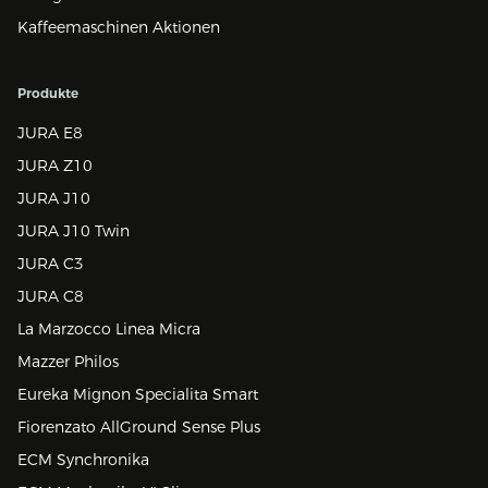
Kaffeemaschinen Aktionen
Produkte
JURA E8
JURA Z10
JURA J10
JURA J10 Twin
JURA C3
JURA C8
La Marzocco Linea Micra
Mazzer Philos
Eureka Mignon Specialita Smart
Fiorenzato AllGround Sense Plus
ECM Synchronika