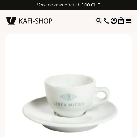
Rechnungskauf für Geschäftskunden
Versandkostenfrei ab 100 CHF
4.9
| 5.0
Google
Open opti