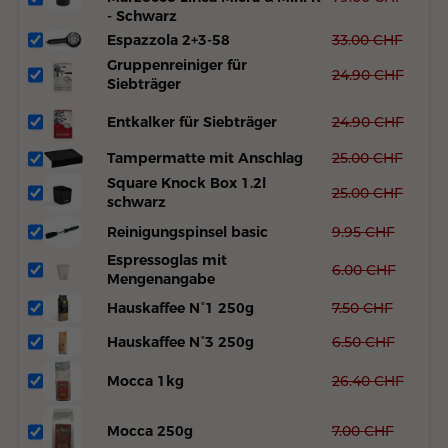
- Schwarz
Espazzola 2+3-58
33.00
CHF
Gruppenreiniger für
24.90
CHF
Siebträger
Entkalker für Siebträger
24.90
CHF
Tampermatte mit Anschlag
25.00
CHF
Square Knock Box 1.2l
25.00
CHF
schwarz
Reinigungspinsel basic
9.95
CHF
Espressoglas mit
6.00
CHF
Mengenangabe
Hauskaffee N°1 250g
7.50
CHF
Hauskaffee N°3 250g
6.50
CHF
Mocca 1kg
26.40
CHF
Mocca 250g
7.00
CHF