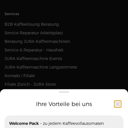
Services
B2B Kaffeelösung Beratung
Service Reparatur Arbeitsplatz
Beratung JURA Kaffeemaschinen
Service & Reparatur - Haushalt
JURA Kaffeemaschine Events
JURA Kaffeemaschine Langzeitmiete
Kontakt / Filiale
Filiale Zürich - JURA Store
Ihre Vorteile bei uns
Unsere Marken
Welcome Pack
– zu jedem Kaffeevollautomaten
Ascaso
Blasercafe