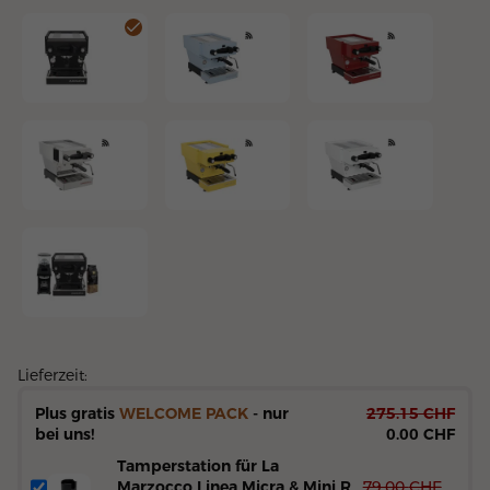
Linea Mini R Schwarz
Linea Mini R Hellblau
Linea Mini R Rot
Linea Mini R Chrom
Linea Mini R Gelb
Linea Mini R Weiss
Linea Mini R Set
Lieferzeit:
Plus gratis
WELCOME PACK
- nur
275.15
CHF
bei uns!
0.00 CHF
Tamperstation für La
Marzocco Linea Micra & Mini R
79.00
CHF