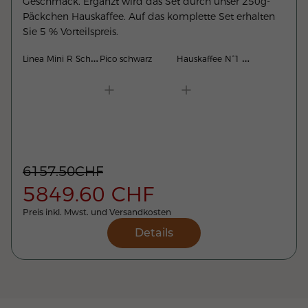
Geschmack. Ergänzt wird das Set durch unser 250g-
Päckchen Hauskaffee. Auf das komplette Set erhalten
Sie 5 % Vorteilspreis.
L
inea Mini R Schwarz
H
auskaffee N°1 250g
Pico schwarz
6157.50
CHF
5849.60
CHF
Preis inkl. Mwst. und Versandkosten
Details