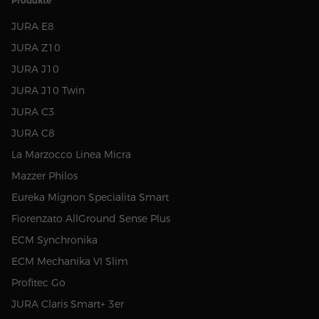
Produkte
JURA E8
JURA Z10
JURA J10
JURA J10 Twin
JURA C3
JURA C8
La Marzocco Linea Micra
Mazzer Philos
Eureka Mignon Specialita Smart
Fiorenzato AllGround Sense Plus
ECM Synchronika
ECM Mechanika VI Slim
Profitec Go
JURA Claris Smart+ 3er