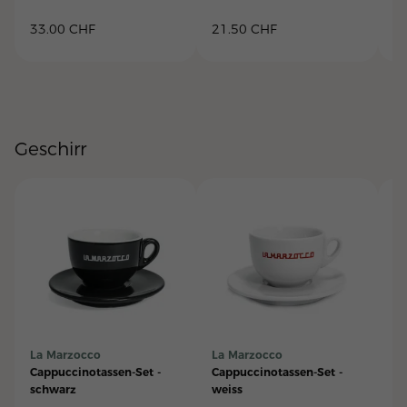
33.00
CHF
21.50
CHF
2
Geschirr
La Marzocco
La Marzocco
La
Cappuccinotassen-Set -
Cappuccinotassen-Set -
Ca
schwarz
weiss
"L