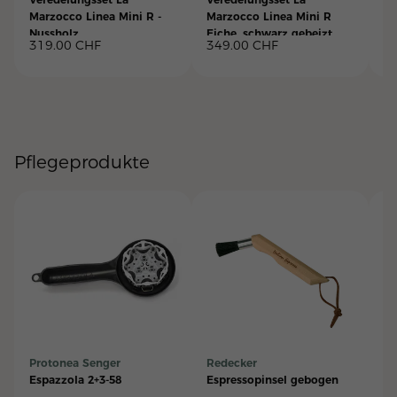
Marzocco Linea Mini R -
Marzocco Linea Mini R
Ma
Nussholz
Eiche, schwarz gebeizt
Ol
319.00
CHF
349.00
CHF
3
Pflegeprodukte
Protonea Senger
Redecker
LF
Espazzola 2+3-58
Espressopinsel gebogen
Gr