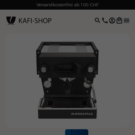
Rechnungskauf für Geschäftskunden
Versandkostenfrei ab 100 CHF
4.9
| 5.0
Google
Open opti