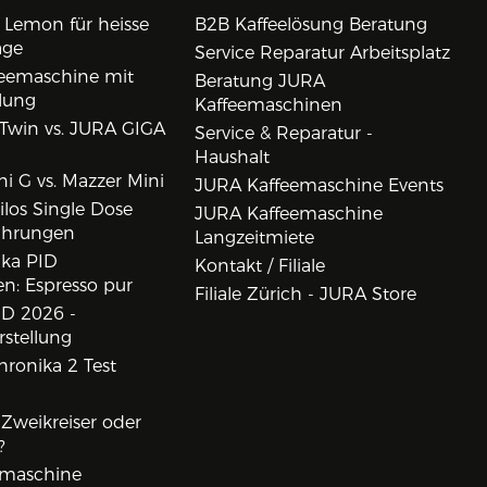
 Lemon für heisse
B2B Kaffeelösung Beratung
age
Service Reparatur Arbeitsplatz
eemaschine mit
Beratung JURA
lung
Kaffeemaschinen
Twin vs. JURA GIGA
Service & Reparatur -
Haushalt
i G vs. Mazzer Mini
JURA Kaffeemaschine Events
los Single Dose
JURA Kaffeemaschine
ahrungen
Langzeitmiete
ika PID
Kontakt / Filiale
n: Espresso pur
Filiale Zürich - JURA Store
D 2026 -
rstellung
ronika 2 Test
, Zweikreiser oder
?
rmaschine