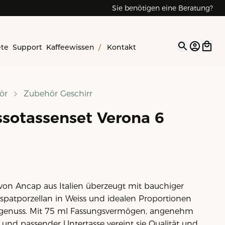
Sie benötigen eine Beratung?
ete
Support
Kaffeewissen
/
Kontakt
Open op
ör
Zubehör Geschirr
sotassenset Verona 6
von Ancap aus Italien überzeugt mit bauchiger
patporzellan in Weiss und idealen Proportionen
ssogenuss. Mit 75 ml Fassungsvermögen, angenehm
und passender Untertasse vereint sie Qualität und