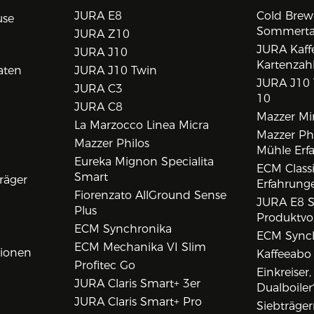
JURA E8
Cold Brew
use
Sommert
JURA Z10
JURA Kaff
JURA J10
Kartenzah
aten
JURA J10 Twin
JURA J10 
JURA C3
10
JURA C8
Mazzer Min
La Marzocco Linea Micra
Mazzer Phi
Mazzer Philos
Mühle Erf
Eureka Mignon Specialita
ECM Class
Smart
räger
Erfahrunge
Fiorenzato AllGround Sense
JURA E8 S
Plus
Produktvo
ECM Synchronika
ECM Synch
ECM Mechanika VI Slim
tionen
Kaffeeabo
Profitec Go
Einkreiser
JURA Claris Smart+ 3er
Dualboiler
JURA Claris Smart+ Pro
Siebträge