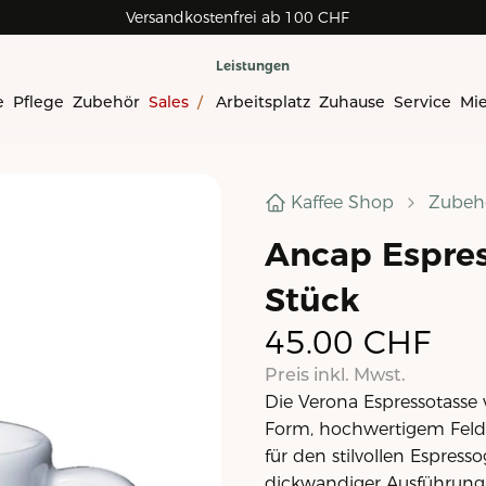
Versandkostenfrei ab 100 CHF
Leistungen
e
Pflege
Zubehör
Sales
/
Arbeitsplatz
Zuhause
Service
Mi
Kaffee Shop
Zubeh
Ancap Espres
Stück
45.00
CHF
Preis inkl. Mwst.
Die Verona Espressotasse 
Form, hochwertigem Felds
für den stilvollen Espre
dickwandiger Ausführung 