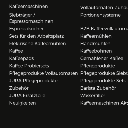
Kaffeemaschinen
Vollautomaten Zuha
Siebträger /
Portionensysteme
Espressomaschinen
Espressokocher
B2B Kaffeevollautom
Sets für den Arbeitsplatz
Kaffeemühlen
Elektrische Kaffeemühlen
Handmühlen
Kaffee
Kaffeebohnen
Kaffeepads
Gemahlener Kaffee
Kaffee Probiersets
Pflegeprodukte
Pflegeprodukte Vollautomaten
Pflegeprodukte Siebt
JURA Pflegeprodukte
Pflegeprodukte Sets
Zubehör
Barista Zubehör
JURA Ersatzteile
Wasserfilter
Neuigkeiten
Kaffeemaschinen Ak