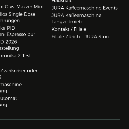
Haushalt
i G vs. Mazzer Mini
JURA Kaffeemaschine Events
los Single Dose
JURA Kaffeemaschine
ahrungen
Langzeitmiete
ika PID
Kontakt / Filiale
n: Espresso pur
Filiale Zürich - JURA Store
D 2026 -
rstellung
ronika 2 Test
, Zweikreiser oder
?
rmaschine
ung
lautomat
ung