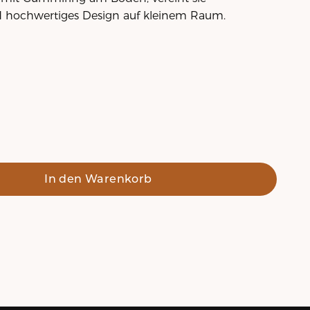
nd hochwertiges Design auf kleinem Raum.
satz - Aluminium
 mit Ringeinsatz - Aluminium anthrazit
In den Warenkorb