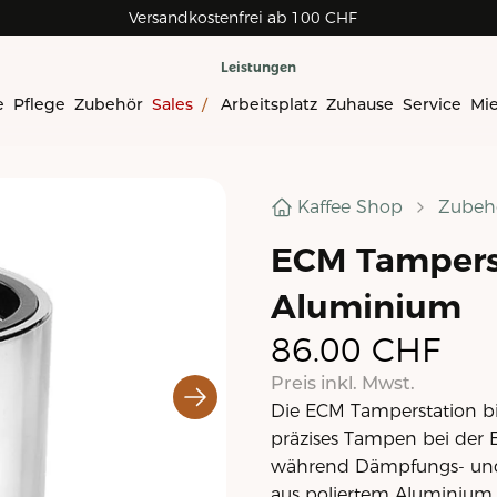
Versandkostenfrei ab 100 CHF
Rechnungskauf für Geschäftskunden
Leistungen
e
Pflege
Zubehör
Sales
/
Arbeitsplatz
Zuhause
Service
Mi
Kaffee Shop
Zubeh
ECM Tamperst
Aluminium
86.00
CHF
Preis inkl. Mwst.
Die ECM Tamperstation bie
präzises Tampen bei der Es
während Dämpfungs- und K
aus poliertem Aluminium