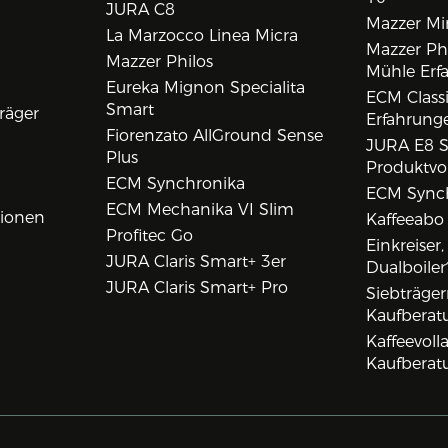
JURA C8
Mazzer Min
La Marzocco Linea Micra
Mazzer Phi
Mazzer Philos
Mühle Erf
Eureka Mignon Specialita
ECM Class
Smart
räger
Erfahrunge
Fiorenzato AllGround Sense
JURA E8 S
Plus
Produktvo
ECM Synchronika
ECM Synch
ECM Mechanika VI Slim
tionen
Kaffeeabo
Profitec Go
Einkreiser
JURA Claris Smart+ 3er
Dualboiler
JURA Claris Smart+ Pro
Siebträge
Kaufberat
Kaffeevol
Kaufberat