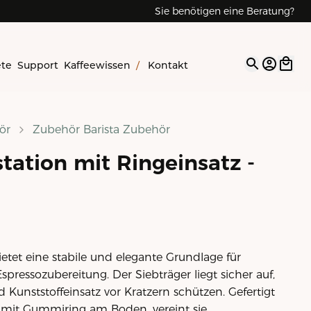
Sie benötigen eine Beratung?
Reparaturen & Service
ete
Support
Kaffeewissen
/
Kontakt
Open op
ör
Zubehör Barista Zubehör
ation mit Ringeinsatz -
tet eine stabile und elegante Grundlage für
pressozubereitung. Der Siebträger liegt sicher auf,
unststoffeinsatz vor Kratzern schützen. Gefertigt
 mit Gummiring am Boden, vereint sie