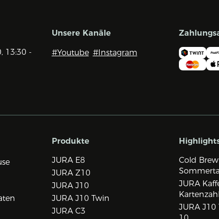
Unsere Kanäle
Zahlungs
0, 13:30 -
#Youtube
#Instagram
Produkte
Highlight
JURA E8
Cold Brew
use
Sommert
JURA Z10
JURA Kaff
JURA J10
Kartenzah
aten
JURA J10 Twin
JURA J10 
JURA C3
10