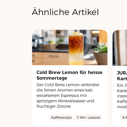
Ähnliche Artikel
Cold Brew Lemon für heisse
JUR
Sommertage
Kar
Der Cold Brew Lemon verbindet
Ein 
die feinen Aromen eines kalt
Kart
extrahierten Espressos mit
inter
spritzigem Mineralwasser und
Kaff
fruchtiger Zitrone.
mode
Kaffeerezept
3 Min. Lesezeit
Er