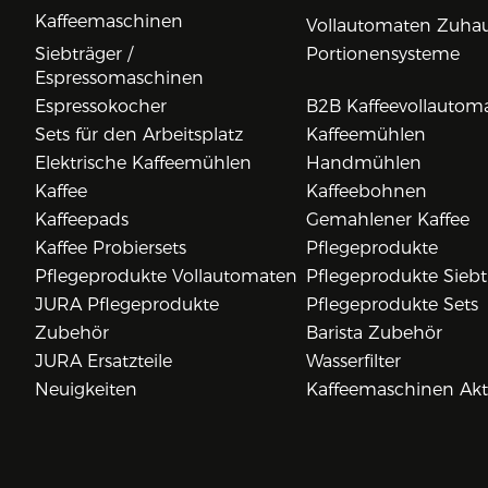
Kaffeemaschinen
Vollautomaten Zuha
Siebträger /
Portionensysteme
Espressomaschinen
Espressokocher
B2B Kaffeevollautom
Sets für den Arbeitsplatz
Kaffeemühlen
Elektrische Kaffeemühlen
Handmühlen
Kaffee
Kaffeebohnen
Kaffeepads
Gemahlener Kaffee
Kaffee Probiersets
Pflegeprodukte
Pflegeprodukte Vollautomaten
Pflegeprodukte Siebt
JURA Pflegeprodukte
Pflegeprodukte Sets
Zubehör
Barista Zubehör
JURA Ersatzteile
Wasserfilter
Neuigkeiten
Kaffeemaschinen Ak