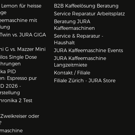
 Lemon für heisse
B2B Kaffeelösung Beratung
age
Service Reparatur Arbeitsplatz
eemaschine mit
Beratung JURA
lung
Kaffeemaschinen
Twin vs. JURA GIGA
Service & Reparatur -
Haushalt
i G vs. Mazzer Mini
JURA Kaffeemaschine Events
los Single Dose
JURA Kaffeemaschine
ahrungen
Langzeitmiete
ika PID
Kontakt / Filiale
n: Espresso pur
Filiale Zürich - JURA Store
D 2026 -
rstellung
ronika 2 Test
, Zweikreiser oder
?
rmaschine