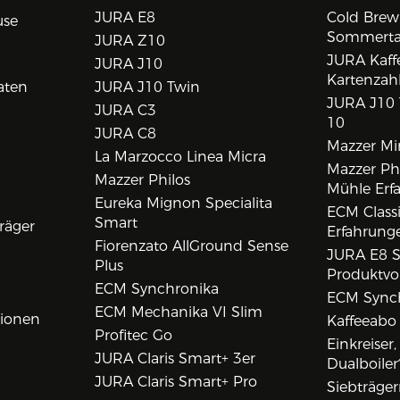
JURA E8
Cold Brew
use
Sommert
JURA Z10
JURA Kaff
JURA J10
Kartenzah
aten
JURA J10 Twin
JURA J10 
JURA C3
10
JURA C8
Mazzer Min
La Marzocco Linea Micra
Mazzer Phi
Mazzer Philos
Mühle Erf
Eureka Mignon Specialita
ECM Class
Smart
räger
Erfahrunge
Fiorenzato AllGround Sense
JURA E8 S
Plus
Produktvo
ECM Synchronika
ECM Synch
ECM Mechanika VI Slim
tionen
Kaffeeabo
Profitec Go
Einkreiser
JURA Claris Smart+ 3er
Dualboiler
JURA Claris Smart+ Pro
Siebträge