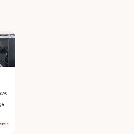
zwei
ge
ezeit