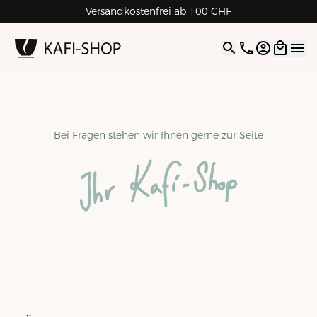
Rechnungskauf für Geschäftskunden
Versandkostenfrei ab 100 CHF
4.9
| 5.0
Google
Open opti
Bei Fragen stehen wir Ihnen gerne zur Seite