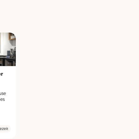
er
use
hes
ezeit