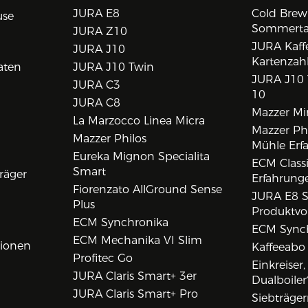
JURA E8
Cold Brew
use
Sommert
JURA Z10
JURA Kaff
JURA J10
Kartenzah
aten
JURA J10 Twin
JURA J10 
JURA C3
10
JURA C8
Mazzer Min
La Marzocco Linea Micra
Mazzer Phi
Mazzer Philos
Mühle Erf
Eureka Mignon Specialita
ECM Class
Smart
räger
Erfahrunge
Fiorenzato AllGround Sense
JURA E8 S
Plus
Produktvo
ECM Synchronika
ECM Synch
ECM Mechanika VI Slim
tionen
Kaffeeabo
Profitec Go
Einkreiser
JURA Claris Smart+ 3er
Dualboiler
JURA Claris Smart+ Pro
Siebträge