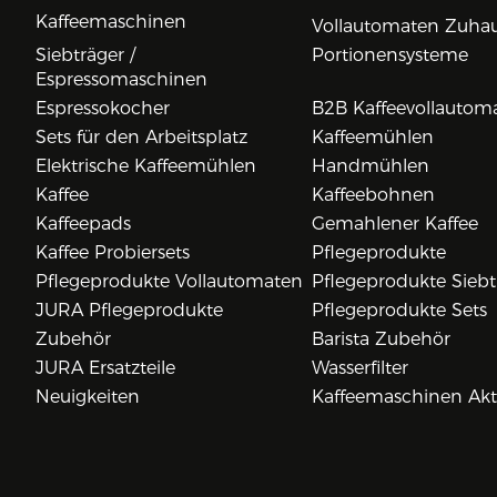
Kaffeemaschinen
Vollautomaten Zuha
Siebträger /
Portionensysteme
Espressomaschinen
Espressokocher
B2B Kaffeevollautom
Sets für den Arbeitsplatz
Kaffeemühlen
Elektrische Kaffeemühlen
Handmühlen
Kaffee
Kaffeebohnen
Kaffeepads
Gemahlener Kaffee
Kaffee Probiersets
Pflegeprodukte
Pflegeprodukte Vollautomaten
Pflegeprodukte Siebt
JURA Pflegeprodukte
Pflegeprodukte Sets
Zubehör
Barista Zubehör
JURA Ersatzteile
Wasserfilter
Neuigkeiten
Kaffeemaschinen Ak