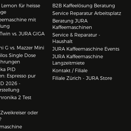
 Lemon für heisse
B2B Kaffeelösung Beratung
age
Service Reparatur Arbeitsplatz
eemaschine mit
Beratung JURA
lung
Kaffeemaschinen
Twin vs. JURA GIGA
Service & Reparatur -
Haushalt
i G vs. Mazzer Mini
JURA Kaffeemaschine Events
los Single Dose
JURA Kaffeemaschine
ahrungen
Langzeitmiete
ika PID
Kontakt / Filiale
n: Espresso pur
Filiale Zürich - JURA Store
D 2026 -
rstellung
ronika 2 Test
, Zweikreiser oder
?
rmaschine