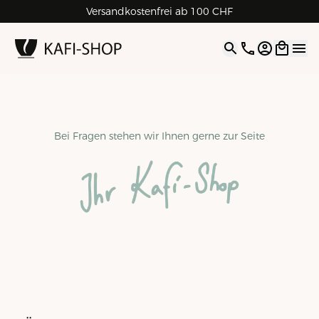
Rechnungskauf für Geschäftskunden
Versandkostenfrei ab 100 CHF
4.9
| 5.0
Google
Open opti
Bei Fragen stehen wir Ihnen gerne zur Seite