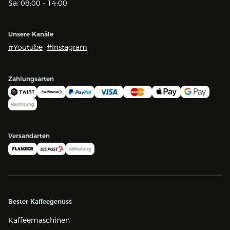
macchiato
Sweet Flat White
Sa: 08:00 - 14:00
Sweet Latte
Sweet Latte
macchiato
Sweet Latte Extra
Unsere Kanäle
Shot
Sweet
Milchschaumportion
Sweet
#Youtube
#Instagram
Milchschaumportion
Light Brew Kaffee
Sweet Milchportion
Light Brew Espresso
Light Brew Espresso
Zahlungsarten
macchiato
Light Brew Cortado
Light Brew
Cappuccino
Light Brew Latte
Versandarten
macchiato
Light Brew Flat
White
Bester Kaffeegenuss
Kaffeemaschinen