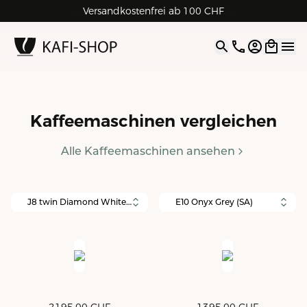
Rechnungskauf für Geschäftskunden
Versandkostenfrei ab 100 CHF
4.9
| 5.0
Google
Open opti
Kaffeemaschinen vergleichen
Alle Kaffeemaschinen ansehen
J8 twin Diamond White (SA)
E10 Onyx Grey (SA)