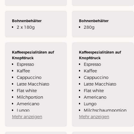
Bohnenbehälter
Bohnenbehälter
2 x 180g
280g
Kaffeespezialitäten auf
Kaffeespezialitäten auf
Knopfdruck
Knopfdruck
Espresso
Espresso
Kaffee
Kaffee
Cappuccino
Cappuccino
Latte Macchiato
Latte Macchiato
Flat white
Flat white
Milchportion
Americano
Americano
Lungo
Lungo
Milchschaumportion
Mehr anzeigen
Mehr anzeigen
Milchschaumportion
Cold Brew Espresso
2x Espresso
Cold Brew Kaffee
2x Kaffee
Cold Brew