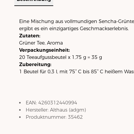
Eine Mischung aus vollmundigen Sencha-Grüntees
ergibt es ein einzigartiges Geschmackserlebnis.
Zutaten:
Grüner Tee, Aroma
Verpackungseinheit:
20 Teeaufgussbeutel x 1,75 g = 35 g
Zubereitung:
1 Beutel für 0,3 l, mit 75° C bis 85° C heißem Was
EAN:
4260312440994
Hersteller:
Althaus
(
adgm
)
Produktnummer:
35462