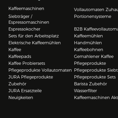
Kaffeemaschinen
Vollautomaten Zuha
Siebträger /
Portionensysteme
Espressomaschinen
Espressokocher
B2B Kaffeevollautom
Sets für den Arbeitsplatz
Kaffeemühlen
Elektrische Kaffeemühlen
Handmühlen
Kaffee
Kaffeebohnen
Kaffeepads
Gemahlener Kaffee
Kaffee Probiersets
Pflegeprodukte
Pflegeprodukte Vollautomaten
Pflegeprodukte Siebt
JURA Pflegeprodukte
Pflegeprodukte Sets
Zubehör
Barista Zubehör
JURA Ersatzteile
Wasserfilter
Neuigkeiten
Kaffeemaschinen Ak