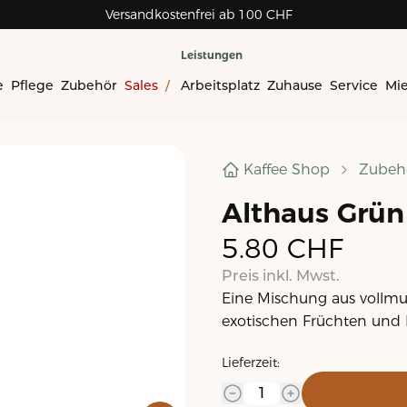
Versandkostenfrei ab 100 CHF
Leistungen
e
Pflege
Zubehör
Sales
/
Arbeitsplatz
Zuhause
Service
Mi
Kaffee Shop
Zubeh
Althaus Grün
5.80
CHF
Preis inkl. Mwst.
Eine Mischung aus vollmu
exotischen Früchten und B
Lieferzeit: