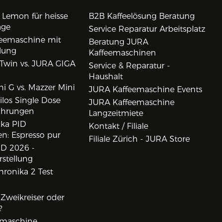
 Lemon für heisse
B2B Kaffeelösung Beratung
age
Service Reparatur Arbeitsplatz
eemaschine mit
Beratung JURA
lung
Kaffeemaschinen
Twin vs. JURA GIGA
Service & Reparatur -
Haushalt
i G vs. Mazzer Mini
JURA Kaffeemaschine Events
los Single Dose
JURA Kaffeemaschine
ahrungen
Langzeitmiete
ika PID
Kontakt / Filiale
n: Espresso pur
Filiale Zürich - JURA Store
D 2026 -
rstellung
ronika 2 Test
, Zweikreiser oder
?
rmaschine