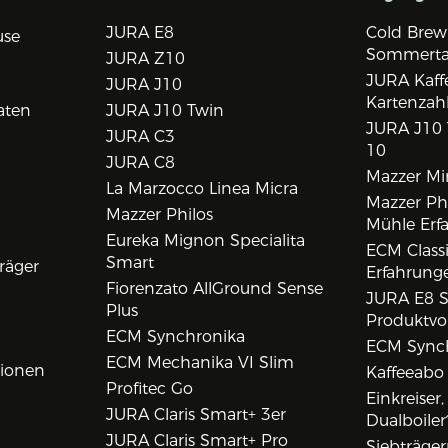
JURA E8
Cold Brew
use
Sommert
JURA Z10
JURA Kaff
JURA J10
Kartenzah
aten
JURA J10 Twin
JURA J10 
JURA C3
10
JURA C8
Mazzer Min
La Marzocco Linea Micra
Mazzer Phi
Mazzer Philos
Mühle Erf
Eureka Mignon Specialita
ECM Class
Smart
räger
Erfahrunge
Fiorenzato AllGround Sense
JURA E8 S
Plus
Produktvo
ECM Synchronika
ECM Synch
ECM Mechanika VI Slim
tionen
Kaffeeabo
Profitec Go
Einkreiser
JURA Claris Smart+ 3er
Dualboiler
JURA Claris Smart+ Pro
Siebträge