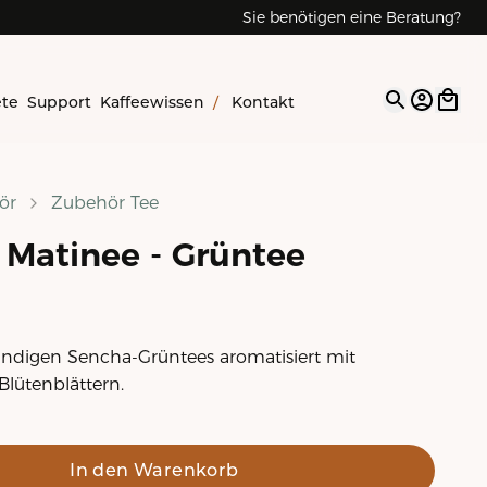
Sie benötigen eine Beratung?
ete
Support
Kaffeewissen
/
Kontakt
Open op
ör
Zubehör Tee
 Matinee - Grüntee
ndigen Sencha-Grüntees aromatisiert mit
lütenblättern.
In den Warenkorb