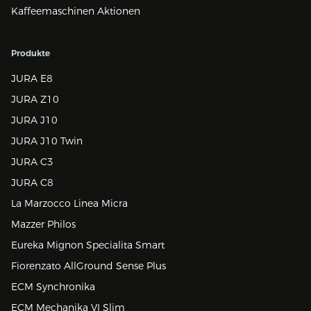
Kaffeemaschinen Aktionen
Produkte
JURA E8
JURA Z10
JURA J10
JURA J10 Twin
JURA C3
JURA C8
La Marzocco Linea Micra
Mazzer Philos
Eureka Mignon Specialita Smart
Fiorenzato AllGround Sense Plus
ECM Synchronika
ECM Mechanika VI Slim