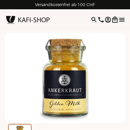
Rechnungskauf für Geschäftskunden
Versandkostenfrei ab 100 CHF
4.9
| 5.0
Google
Open opti