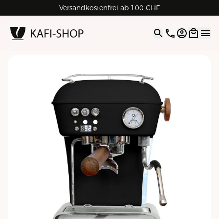
Rechnungskauf für Geschäftskunden
Versandkostenfrei ab 100 CHF
4.9
| 5.0
Google
Open opti